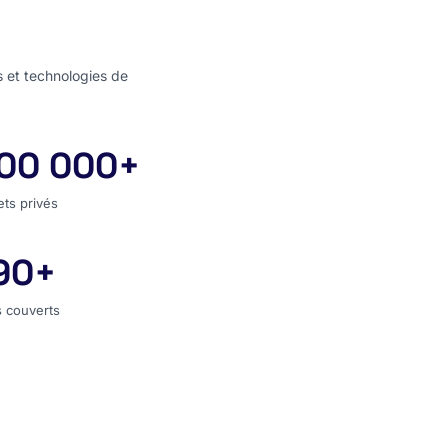
s et technologies de
00 000+
jets privés
ets privés
90+
s couverts
 couverts