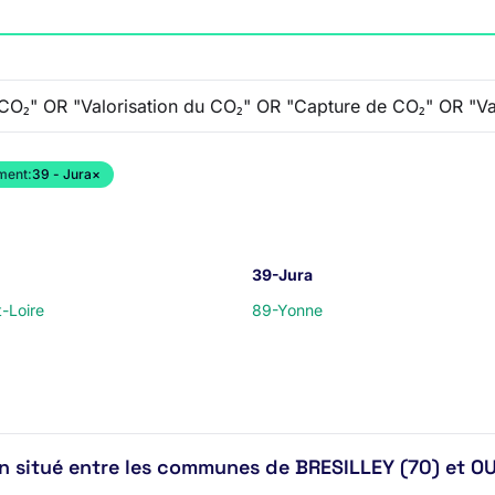
ment:
39 - Jura
×
39-Jura
-Loire
89-Yonne
n situé entre les communes de BRESILLEY (70) et O