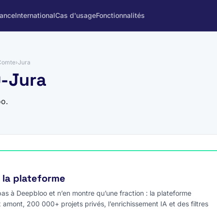
rance
International
Cas d'usage
Fonctionnalités
Comte
›
Jura
9-Jura
oo.
e la plateforme
s à Deepbloo et n’en montre qu’une fraction : la plateforme
x amont, 200 000+ projets privés, l’enrichissement IA et des filtres