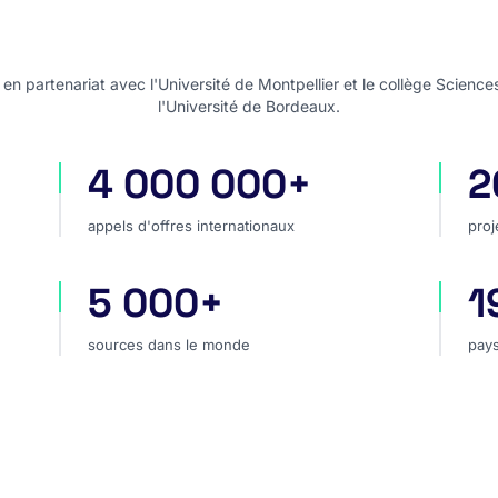
n partenariat avec l'Université de Montpellier et le collège Science
l'Université de Bordeaux.
4 000 000+
2
appels d'offres internationaux
pro
appels d'offres internationaux
proj
5 000+
1
hé
sources dans le monde
pay
sources dans le monde
pays