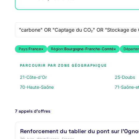
Recherche libre
Pays:
France
×
Région:
Bourgogne-Franche-Comté
×
Départe
PARCOURIR PAR ZONE GÉOGRAPHIQUE
21-Côte-d'Or
25-Doubs
70-Haute-Saône
71-Saône-et
7 appels d’offres
Renforcement du tablier du pont sur l'Ogno