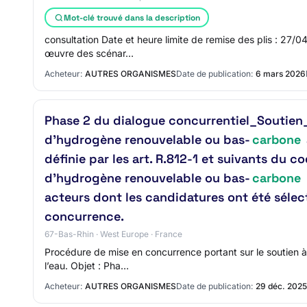
Mot-clé trouvé dans la description
consultation Date et heure limite de remise des plis : 27/
œuvre des scénar…
Acheteur:
AUTRES ORGANISMES
Date de publication:
6 mars 2026
Phase 2 du dialogue concurrentiel_Soutien_
d’hydrogène renouvelable ou bas-
carbone
définie par les art. R.812-1 et suivants du c
d’hydrogène renouvelable ou bas-
carbone
acteurs dont les candidatures ont été sélec
concurrence.
67-Bas-Rhin · West Europe · France
Procédure de mise en concurrence portant sur le soutien à
l’eau. Objet : Pha…
Acheteur:
AUTRES ORGANISMES
Date de publication:
29 déc. 2025