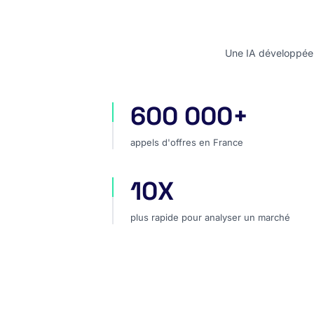
Une IA développée e
600 000+
appels d'offres en France
appels d'offres en France
10X
plus rapide pour analyser un marc
plus rapide pour analyser un marché