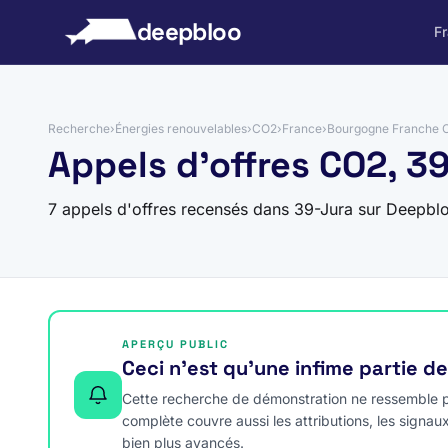
 au contenu
deepbloo
F
Recherche
›
Énergies renouvelables
›
CO2
›
France
›
Bourgogne Franche 
Appels d'offres CO2, 3
7 appels d'offres recensés dans 39-Jura sur Deepbl
APERÇU PUBLIC
Ceci n’est qu’une infime partie d
Cette recherche de démonstration ne ressemble pa
complète couvre aussi les attributions, les signau
bien plus avancés.