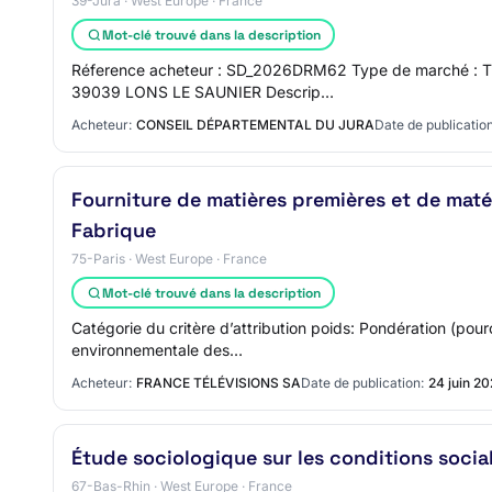
39-Jura · West Europe · France
Mot-clé trouvé dans la description
Réference acheteur : SD_2026DRM62 Type de marché : Trav
39039 LONS LE SAUNIER Descrip…
Acheteur:
CONSEIL DÉPARTEMENTAL DU JURA
Date de publication
Fourniture de matières premières et de matér
Fabrique
75-Paris · West Europe · France
Mot-clé trouvé dans la description
Catégorie du critère d’attribution poids: Pondération (pour
environnementale des…
Acheteur:
FRANCE TÉLÉVISIONS SA
Date de publication:
24 juin 2
Étude sociologique sur les conditions socia
67-Bas-Rhin · West Europe · France