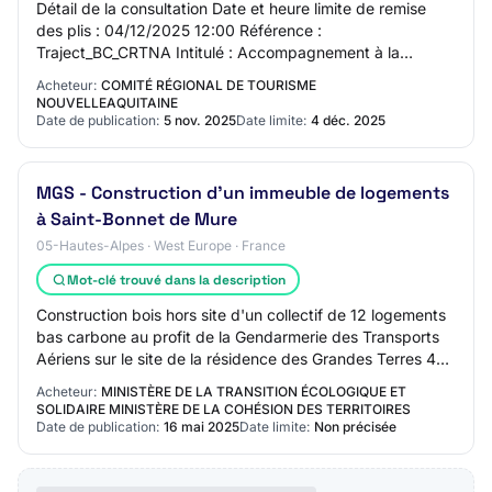
Détail de la consultation Date et heure limite de remise
des plis : 04/12/2025 12:00 Référence :
Traject_BC_CRTNA Intitulé : Accompagnement à la
définition de trajectoires bas carbone pour le tourism…
Acheteur:
COMITÉ RÉGIONAL DE TOURISME
NOUVELLEAQUITAINE
Date de publication:
5 nov. 2025
Date limite:
4 déc. 2025
MGS - Construction d'un immeuble de logements
à Saint-Bonnet de Mure
05-Hautes-Alpes · West Europe · France
Mot-clé trouvé dans la description
Construction bois hors site d'un collectif de 12 logements
bas carbone au profit de la Gendarmerie des Transports
Aériens sur le site de la résidence des Grandes Terres 4
rue de Luyzine à Saint-Bonne…
Acheteur:
MINISTÈRE DE LA TRANSITION ÉCOLOGIQUE ET
SOLIDAIRE MINISTÈRE DE LA COHÉSION DES TERRITOIRES
Date de publication:
16 mai 2025
Date limite:
Non précisée