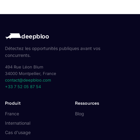
deepbloo
Détectez les opportunités publiques avant vos
concurrents.
494 Rue Léon Blum
34000 Montpellier, France
contact@deepbloo.com
+33 7 52 05 87 54
Produit
Ressources
France
Blog
International
Cas d'usage