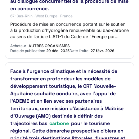
au dialogue concurrentiel de la procédure de mise
en concurrence.
67-Bas-Rhin · West Europe · France
Procédure de mise en concurrence portant sur le soutien
à la production d’hydrogène renouvelable ou bas-carbone
au sens de l’article L.811-1 du Code de l’Energie par
électrolyse de l’eau. Objet : Pha…
Acheteur:
AUTRES ORGANISMES
Date de publication:
29 déc. 2025
Date limite:
27 févr. 2026
Face à l’urgence climatique et la nécessité de
transformer en profondeur les modèles de
développement touristique, le CRT Nouvelle-
Aquitaine souhaite conduire, avec l’appui de
l’ADEME et en lien avec ses partenaires
territoriaux, une mission d’Assistance à Maîtrise
d’Ouvrage (AMO) destinée à définir des
trajectoires bas
carbone
pour le tourisme
régional. Cette démarche prospective ciblera en
priorité trois destinations littorales, fluvestres et