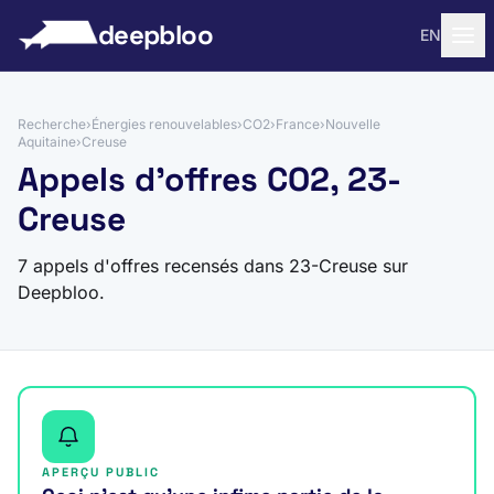
 au contenu
deepbloo
EN
Recherche
›
Énergies renouvelables
›
CO2
›
France
›
Nouvelle
Aquitaine
›
Creuse
Appels d'offres CO2, 23-
Creuse
7 appels d'offres recensés dans 23-Creuse sur
Deepbloo.
APERÇU PUBLIC