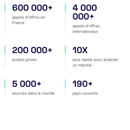
600 000+
4 000
appels d'offres en France
appels d'offres internatio
000+
appels d'offres en
France
appels d'offres
internationaux
200 000+
10X
projets privés
plus rapide pour analyser
projets privés
plus rapide pour analyser
un marché
5 000+
190+
sources dans le monde
pays couverts
sources dans le monde
pays couverts