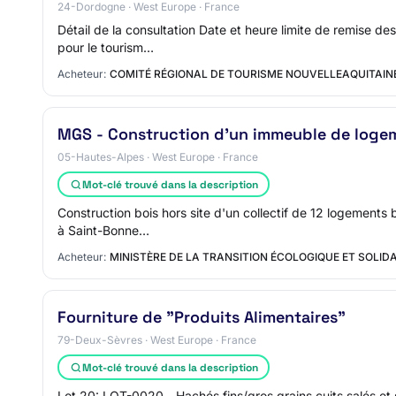
24-Dordogne · West Europe · France
Détail de la consultation Date et heure limite de remise d
pour le tourism…
Acheteur:
COMITÉ RÉGIONAL DE TOURISME NOUVELLEAQUITAIN
MGS - Construction d'un immeuble de loge
05-Hautes-Alpes · West Europe · France
Mot-clé trouvé dans la description
Construction bois hors site d'un collectif de 12 logements
à Saint-Bonne…
Acheteur:
MINISTÈRE DE LA TRANSITION ÉCOLOGIQUE ET SOLIDA
Fourniture de "Produits Alimentaires"
79-Deux-Sèvres · West Europe · France
Mot-clé trouvé dans la description
Lot 20: LOT-0020 - Hachés fins/gros grains cuits salés et 