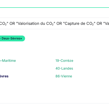
- Deux-Sèvres
×
e-Maritime
19-Corrèze
40-Landes
èvres
86-Vienne