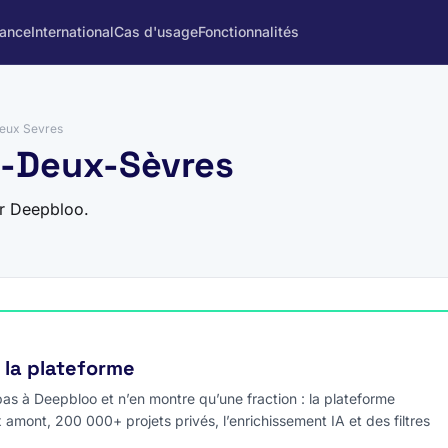
rance
International
Cas d'usage
Fonctionnalités
eux Sevres
9-Deux-Sèvres
ur Deepbloo.
e la plateforme
s à Deepbloo et n’en montre qu’une fraction : la plateforme
x amont, 200 000+ projets privés, l’enrichissement IA et des filtres