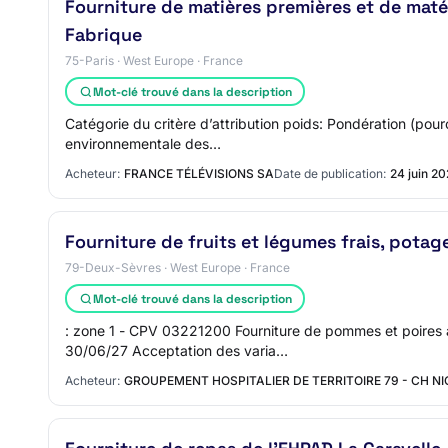
Fourniture de matières premières et de matér
Fabrique
75-Paris · West Europe · France
Mot-clé trouvé dans la description
Catégorie du critère d’attribution poids: Pondération (pour
environnementale des…
Acheteur:
FRANCE TÉLÉVISIONS SA
Date de publication:
24 juin 2
Fourniture de fruits et légumes frais, pota
79-Deux-Sèvres · West Europe · France
Mot-clé trouvé dans la description
: zone 1 - CPV 03221200 Fourniture de pommes et poires 
30/06/27 Acceptation des varia…
Acheteur:
GROUPEMENT HOSPITALIER DE TERRITOIRE 79 - CH N