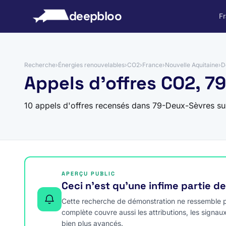
 au contenu
deepbloo
F
Recherche
›
Énergies renouvelables
›
CO2
›
France
›
Nouvelle Aquitaine
›
D
Appels d'offres CO2, 7
10 appels d'offres recensés dans 79-Deux-Sèvres s
APERÇU PUBLIC
Ceci n’est qu’une infime partie d
Cette recherche de démonstration ne ressemble pa
complète couvre aussi les attributions, les signau
bien plus avancés.