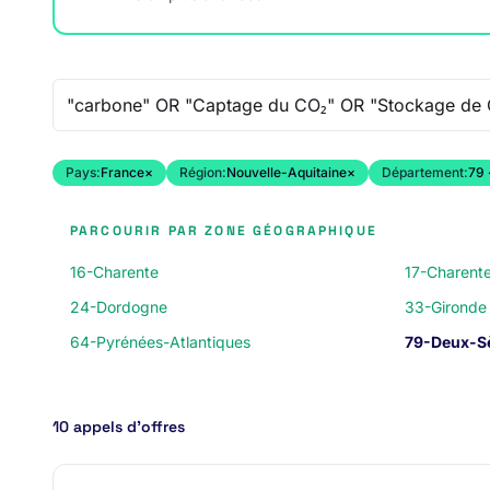
Recherche libre
Pays:
France
×
Région:
Nouvelle-Aquitaine
×
Département:
79 
PARCOURIR PAR ZONE GÉOGRAPHIQUE
16-Charente
17-Charent
24-Dordogne
33-Gironde
64-Pyrénées-Atlantiques
79-Deux-S
10 appels d’offres