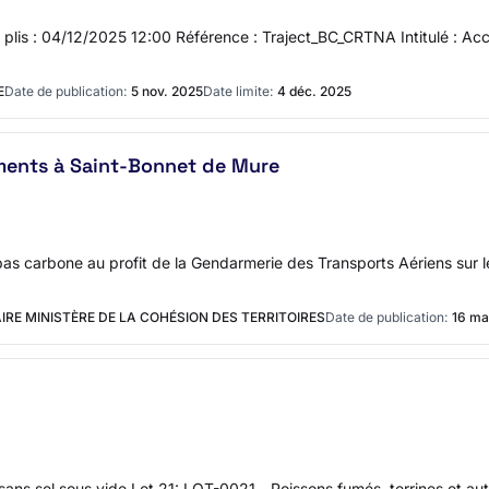
es plis : 04/12/2025 12:00 Référence : Traject_BC_CRTNA Intitulé : A
E
Date de publication:
5 nov. 2025
Date limite:
4 déc. 2025
ments à Saint-Bonnet de Mure
 bas carbone au profit de la Gendarmerie des Transports Aériens sur 
IRE MINISTÈRE DE LA COHÉSION DES TERRITOIRES
Date de publication:
16 ma
sans sel sous vide Lot 21: LOT-0021 - Poissons fumés, terrines et au