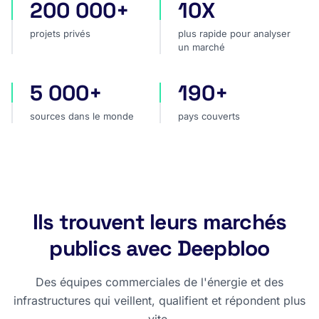
200 000+
10X
projets privés
plus rapide pour analyser
projets privés
plus rapide pour analyser
un marché
5 000+
190+
sources dans le monde
pays couverts
sources dans le monde
pays couverts
Ils trouvent leurs marchés
publics avec Deepbloo
Des équipes commerciales de l'énergie et des
infrastructures qui veillent, qualifient et répondent plus