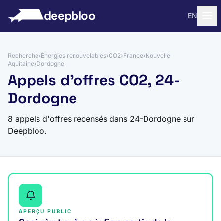
 au contenu
deepbloo
EN
Recherche
›
Énergies renouvelables
›
CO2
›
France
›
Nouvelle
Aquitaine
›
Dordogne
Appels d'offres CO2, 24-
Dordogne
8 appels d'offres recensés dans 24-Dordogne sur
Deepbloo.
APERÇU PUBLIC