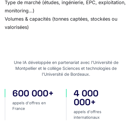
Type de marché (études, ingénierie, EPC, exploitation,
monitoring…)
Volumes & capacités (tonnes captées, stockées ou
valorisées)
Une IA développée en partenariat avec l'Université de
Montpellier et le collège Sciences et technologies de
l'Université de Bordeaux.
600 000+
4 000
appels d'offres en France
appels d'offres internatio
000+
appels d'offres en
France
appels d'offres
internationaux