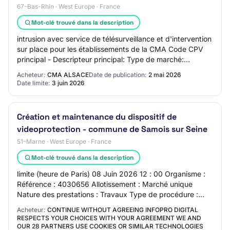
67-Bas-Rhin · West Europe · France
Mot-clé trouvé dans la description
intrusion avec service de télésurveillance et d'intervention
sur place pour les établissements de la CMA Code CPV
principal - Descripteur principal: Type de marché:
SERVICES Description succincte du…
Acheteur:
CMA ALSACE
Date de publication:
2 mai 2026
Date limite:
3 juin 2026
Création et maintenance du dispositif de
videoprotection - commune de Samois sur Seine
51-Marne · West Europe · France
Mot-clé trouvé dans la description
limite (heure de Paris) 08 Juin 2026 12 : 00 Organisme :
Référence : 4030656 Allotissement : Marché unique
Nature des prestations : Travaux Type de procédure :
Procédure adaptée ouverte Type de contr…
Acheteur:
CONTINUE WITHOUT AGREEING INFOPRO DIGITAL
RESPECTS YOUR CHOICES WITH YOUR AGREEMENT WE AND
OUR 28 PARTNERS USE COOKIES OR SIMILAR TECHNOLOGIES