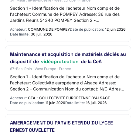
54-Meurthe-et-Moselle · West Europe · France
Section 1 - Identification de l'acheteur Nom complet de
l'acheteur: Commune de POMPEY Adresse: 36 rue des
Jardins Fleuris 54340 POMPEY Section 2 -
Communication Nom du contact: Laurent TROGRLIC
Acheteur:
COMMUNE DE POMPEY
Date de publication:
12 juin 2026
Adres…
Date limite:
30 juil. 2026
Maintenance et acquisition de matériels dédiés au
dispositif de
vidéoprotection
de la CeA
67-Bas-Rhin · West Europe · France
Section 1 - Identification de l'acheteur Nom complet de
l'acheteur: Collectivité européenne d Alsace Adresse:
Section 2 - Communication Nom du contact: N/C Adresse
mail du contact: N/C Numéro de télé…
Acheteur:
CEA - COLLECTIVITÉ EUROPÉENNE D'ALSACE
Date de publication:
11 juin 2026
Date limite:
16 juil. 2026
AMENAGEMENT DU PARVIS ETENDU DU LYCEE
ERNEST CUVELETTE