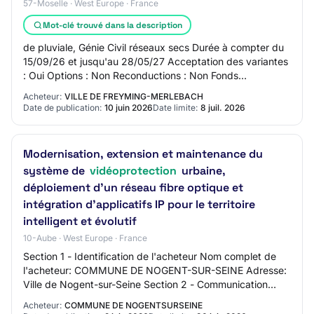
57-Moselle · West Europe · France
Mot-clé trouvé dans la description
de pluviale, Génie Civil réseaux secs Durée à compter du
15/09/26 et jusqu'au 28/05/27 Acceptation des variantes
: Oui Options : Non Reconductions : Non Fonds
Communautaires : Non Lot N° 2 - GENIE-EL…
Acheteur:
VILLE DE FREYMING-MERLEBACH
Date de publication:
10 juin 2026
Date limite:
8 juil. 2026
Modernisation, extension et maintenance du
système de
vidéoprotection
urbaine,
déploiement d'un réseau fibre optique et
intégration d'applicatifs IP pour le territoire
intelligent et évolutif
10-Aube · West Europe · France
Section 1 - Identification de l'acheteur Nom complet de
l'acheteur: COMMUNE DE NOGENT-SUR-SEINE Adresse:
Ville de Nogent-sur-Seine Section 2 - Communication
Nom du contact: Service commande publique…
Acheteur:
COMMUNE DE NOGENTSURSEINE