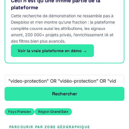
Ceci n’est qu’une infime partie de la
plateforme
Cette recherche de démonstration ne ressemble pas à
Deepbloo et n’en montre qu’une fraction : la plateforme
complète couvre aussi les attributions, les signaux
amont, 200 000+ projets privés, l’enrichissement IA et
des filtres bien plus avancés.
Voir la vraie plateforme en démo →
Recherche libre
Rechercher
Pays:
France
×
Région:
Grand Est
×
PARCOURIR PAR ZONE GÉOGRAPHIQUE