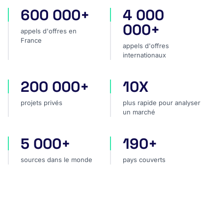
600 000+
4 000
appels d'offres en France
appels d'offres internatio
000+
appels d'offres en
France
appels d'offres
internationaux
200 000+
10X
projets privés
plus rapide pour analyser
projets privés
plus rapide pour analyser
un marché
5 000+
190+
sources dans le monde
pays couverts
sources dans le monde
pays couverts