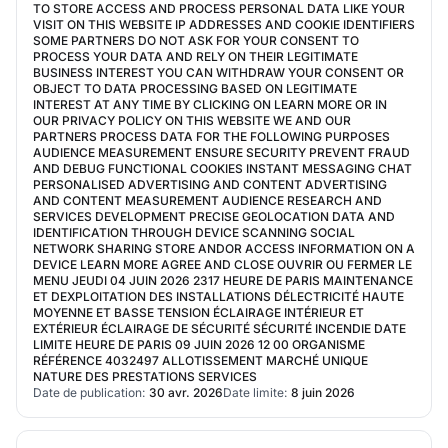
TO STORE ACCESS AND PROCESS PERSONAL DATA LIKE YOUR
VISIT ON THIS WEBSITE IP ADDRESSES AND COOKIE IDENTIFIERS
SOME PARTNERS DO NOT ASK FOR YOUR CONSENT TO
PROCESS YOUR DATA AND RELY ON THEIR LEGITIMATE
BUSINESS INTEREST YOU CAN WITHDRAW YOUR CONSENT OR
OBJECT TO DATA PROCESSING BASED ON LEGITIMATE
INTEREST AT ANY TIME BY CLICKING ON LEARN MORE OR IN
OUR PRIVACY POLICY ON THIS WEBSITE WE AND OUR
PARTNERS PROCESS DATA FOR THE FOLLOWING PURPOSES
AUDIENCE MEASUREMENT ENSURE SECURITY PREVENT FRAUD
AND DEBUG FUNCTIONAL COOKIES INSTANT MESSAGING CHAT
PERSONALISED ADVERTISING AND CONTENT ADVERTISING
AND CONTENT MEASUREMENT AUDIENCE RESEARCH AND
SERVICES DEVELOPMENT PRECISE GEOLOCATION DATA AND
IDENTIFICATION THROUGH DEVICE SCANNING SOCIAL
NETWORK SHARING STORE ANDOR ACCESS INFORMATION ON A
DEVICE LEARN MORE AGREE AND CLOSE OUVRIR OU FERMER LE
MENU JEUDI 04 JUIN 2026 2317 HEURE DE PARIS MAINTENANCE
ET DEXPLOITATION DES INSTALLATIONS DÉLECTRICITÉ HAUTE
MOYENNE ET BASSE TENSION ÉCLAIRAGE INTÉRIEUR ET
EXTÉRIEUR ÉCLAIRAGE DE SÉCURITÉ SÉCURITÉ INCENDIE DATE
LIMITE HEURE DE PARIS 09 JUIN 2026 12 00 ORGANISME
RÉFÉRENCE 4032497 ALLOTISSEMENT MARCHÉ UNIQUE
NATURE DES PRESTATIONS SERVICES
Date de publication:
30 avr. 2026
Date limite:
8 juin 2026