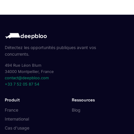
deepbloo
Détectez les opportunités publiques avant vos
concurrents.
494 Rue Léon Blum
34000 Montpellier, France
contact@deepbloo.com
+33 7 52 05 87 54
Produit
Ressources
France
Blog
International
Cas d'usage