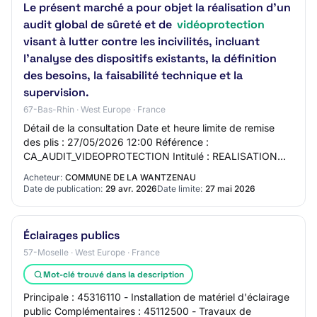
Le présent marché a pour objet la réalisation d’un
audit global de sûreté et de
vidéoprotection
visant à lutter contre les incivilités, incluant
l’analyse des dispositifs existants, la définition
des besoins, la faisabilité technique et la
supervision.
67-Bas-Rhin · West Europe · France
Détail de la consultation Date et heure limite de remise
des plis : 27/05/2026 12:00 Référence :
CA_AUDIT_VIDEOPROTECTION Intitulé : REALISATION
D'UN AUDIT VIDEOPROTECTION Objet : Le présent
Acheteur:
COMMUNE DE LA WANTZENAU
marché a…
Date de publication:
29 avr. 2026
Date limite:
27 mai 2026
Éclairages publics
57-Moselle · West Europe · France
Mot-clé trouvé dans la description
Principale : 45316110 - Installation de matériel d'éclairage
public Complémentaires : 45112500 - Travaux de