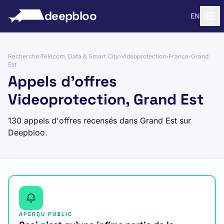
 au contenu
deepbloo
EN
Recherche
›
Télécom, Data & Smart City
›
Videoprotection
›
France
›
Grand
Est
Appels d'offres
Videoprotection, Grand Est
130 appels d'offres recensés dans Grand Est sur
Deepbloo.
APERÇU PUBLIC