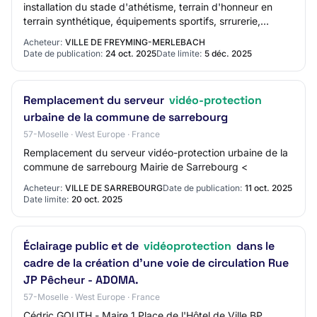
installation du stade d'athétisme, terrain d'honneur en
terrain synthétique, équipements sportifs, srrurerie,
traitement des abords, cheminem…
Acheteur:
VILLE DE FREYMING-MERLEBACH
Date de publication:
24 oct. 2025
Date limite:
5 déc. 2025
Remplacement du serveur
vidéo-protection
urbaine de la commune de sarrebourg
57-Moselle · West Europe · France
Remplacement du serveur vidéo-protection urbaine de la
commune de sarrebourg Mairie de Sarrebourg <
Acheteur:
VILLE DE SARREBOURG
Date de publication:
11 oct. 2025
Date limite:
20 oct. 2025
Éclairage public et de
vidéoprotection
dans le
cadre de la création d'une voie de circulation Rue
JP Pêcheur - ADOMA.
57-Moselle · West Europe · France
Cédric GOUTH - Maire 1 Place de l'Hôtel de Ville BP