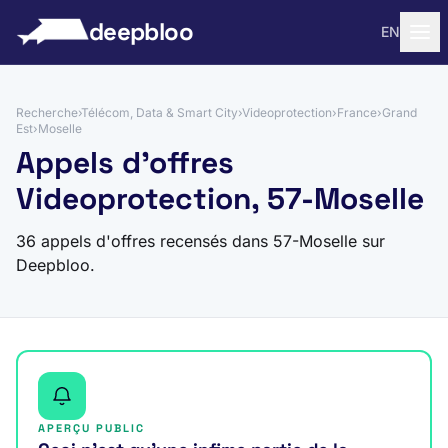
 au contenu
deepbloo
EN
Recherche
›
Télécom, Data & Smart City
›
Videoprotection
›
France
›
Grand
Est
›
Moselle
Appels d'offres
Videoprotection, 57-Moselle
36 appels d'offres recensés dans 57-Moselle sur
Deepbloo.
APERÇU PUBLIC