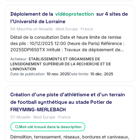
Déploiement de la
vidéoprotection
sur 4 sites de
l’Université de Lorraine
54-Meurthe-et-Moselle · West Europe · France
Détail de la consultation Date et heure limite de remise
des plis : 10/12/2025 12:00 (heure de Paris) Référence :
2025SDPI650TX Intitulé : Travaux de déploiement de
vidéoprotection Objet : Travaux de…
Acheteur:
ETABLISSEMENTS ET ORGANISMES DE
LENSEIGNEMENT SUPÉRIEUR DE LA RECHERCHE ET DE
LINNOVATION
Date de publication:
10 nov. 2025
Date limite:
10 déc. 2025
Création d'une piste d'athlétisme et d'un terrain
de football synthétique au stade Potier de
FREYMING-MERLEBACH
57-Moselle · West Europe · France
Mot-clé trouvé dans la description
Démolition, terrassement, réseaux, bordures et caniveaux,