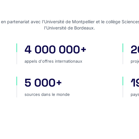
n partenariat avec l'Université de Montpellier et le collège Science
l'Université de Bordeaux.
4 000 000+
2
appels d'offres internationaux
pro
appels d'offres internationaux
proj
5 000+
1
hé
sources dans le monde
pay
sources dans le monde
pays