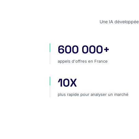
Une IA développée e
600 000+
appels d'offres en France
appels d'offres en France
10X
plus rapide pour analyser un marc
plus rapide pour analyser un marché