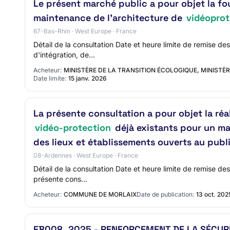
Le présent marché public a pour objet la fo
maintenance de l'architecture de
vidéoprot
67-Bas-Rhin · West Europe · France
Détail de la consultation Date et heure limite de remise de
d'intégration, de…
Acheteur:
MINISTÈRE DE LA TRANSITION ÉCOLOGIQUE, MINISTÈR
Date limite:
15 janv. 2026
La présente consultation a pour objet la ré
vidéo-protection
déjà existants pour un ma
des lieux et établissements ouverts au publ
08-Ardennes · West Europe · France
Détail de la consultation Date et heure limite de remise de
présente cons…
Acheteur:
COMMUNE DE MORLAIX
Date de publication:
13 oct. 202
EB008_2025 - RENFORCEMENT DE LA SÉCUR