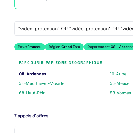
Recherche libre
Pays:
France
×
Région:
Grand Est
×
Département:
08 - Ardenn
PARCOURIR PAR ZONE GÉOGRAPHIQUE
08-Ardennes
10-Aube
54-Meurthe-et-Moselle
55-Meuse
68-Haut-Rhin
88-Vosges
7 appels d’offres