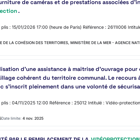
urniture de caméras et de prestations associées d'
ection
.
s plis : 15/01/2026 17:00 (heure de Paris) Référence : 2611I006 Intitu
E DE LA COHÉSION DES TERRITOIRES, MINISTÈRE DE LA MER - AGENCE NAT
alisation d'une assistance à maitrise d'ouvrage po
illage cohérent du territoire communal. Le recours 
ic s'inscrit pleinement dans une volonté de sécuris
s plis : 04/11/2025 12:00 Référence : 25012 Intitulé : Vidéo-protectio
5
Date limite:
4 nov. 2025
ITÉ PAR LE REMPLACEMENT DE LA
VIDÉOPROTECTION