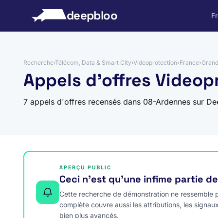
 au contenu
deepbloo
F
Recherche
›
Télécom, Data & Smart City
›
Videoprotection
›
France
›
Grand
Appels d'offres Videop
7 appels d'offres recensés dans 08-Ardennes sur De
APERÇU PUBLIC
Ceci n’est qu’une infime partie d
Cette recherche de démonstration ne ressemble pa
complète couvre aussi les attributions, les signau
bien plus avancés.