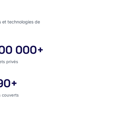
s et technologies de
00 000+
jets privés
ets privés
90+
s couverts
 couverts