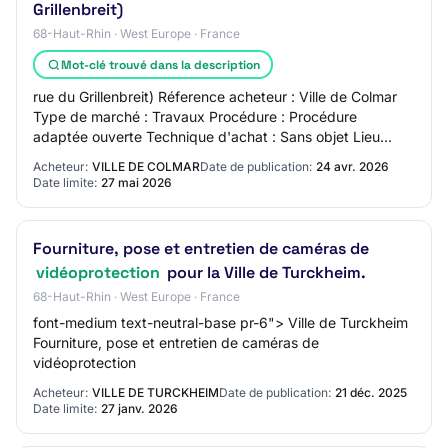
Grillenbreit)
68-Haut-Rhin · West Europe · France
Mot-clé trouvé dans la description
rue du Grillenbreit) Réference acheteur : Ville de Colmar
Type de marché : Travaux Procédure : Procédure
adaptée ouverte Technique d'achat : Sans objet Lieu
d'exécution : Ville de Colmar et plus part…
Acheteur:
VILLE DE COLMAR
Date de publication:
24 avr. 2026
Date limite:
27 mai 2026
Fourniture, pose et entretien de caméras de
vidéoprotection
pour la Ville de Turckheim.
68-Haut-Rhin · West Europe · France
font-medium text-neutral-base pr-6"> Ville de Turckheim
Fourniture, pose et entretien de caméras de
vidéoprotection
Acheteur:
VILLE DE TURCKHEIM
Date de publication:
21 déc. 2025
Date limite:
27 janv. 2026