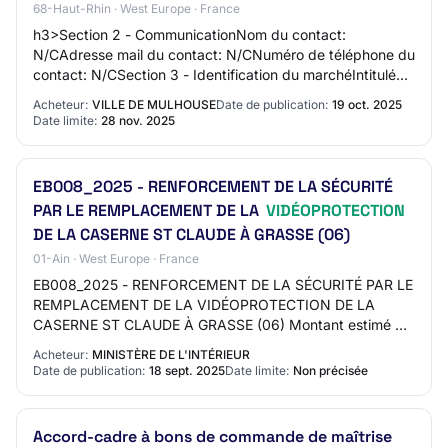
68-Haut-Rhin · West Europe · France
h3>Section 2 - CommunicationNom du contact:
N/CAdresse mail du contact: N/CNuméro de téléphone du
contact: N/CSection 3 - Identification du marchéIntitulé
du marché: Maintenance et extension du systè…
Acheteur:
VILLE DE MULHOUSE
Date de publication:
19 oct. 2025
Date limite:
28 nov. 2025
EB008_2025 - RENFORCEMENT DE LA SÉCURITÉ
PAR LE REMPLACEMENT DE LA
VIDÉOPROTECTION
DE LA CASERNE ST CLAUDE À GRASSE (06)
01-Ain · West Europe · France
EB008_2025 - RENFORCEMENT DE LA SÉCURITÉ PAR LE
REMPLACEMENT DE LA VIDÉOPROTECTION DE LA
CASERNE ST CLAUDE À GRASSE (06) Montant estimé du
marché: 50000 EURO Date cible de publication (Attention
Acheteur:
MINISTÈRE DE L'INTÉRIEUR
: Da…
Date de publication:
18 sept. 2025
Date limite:
Non précisée
Accord-cadre à bons de commande de maîtrise