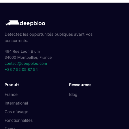
deepbloo
Détectez les opportunités publiques avant vos
concurrents.
494 Rue Léon Blum
34000 Montpellier, France
contact@deepbloo.com
+33 7 52 05 87 54
Produit
Ressources
France
Blog
International
Cas d'usage
Fonctionnalités
Démo