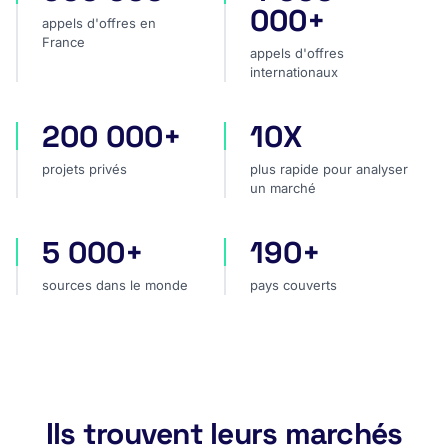
000+
appels d'offres en
France
appels d'offres
internationaux
200 000+
10X
projets privés
plus rapide pour analyser
projets privés
plus rapide pour analyser
un marché
5 000+
190+
sources dans le monde
pays couverts
sources dans le monde
pays couverts
Ils trouvent leurs marchés