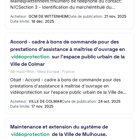
Mairie@wittenheim.frNuméro de téléphone du contact:
N/CSection 3 - Identification du marchéIntitulé du
marché: Maintenance du dispositif de vidéoprotection et
Acheteur:
GCM DE WITTENHEIM
Date de publication:
21 nov. 2025
des…
Date limite:
18 déc. 2025
Accord - cadre à bons de commande pour des
prestations d'assistance à maîtrise d'ouvrage en
vidéoprotection
sur l'espace public urbain de la
Ville de Colmar
68-Haut-Rhin · West Europe · France
Objet : Accord - cadre à bons de commande pour des
prestations d'assistance à maîtrise d'ouvrage en
vidéoprotection sur l'espace public urbain de la Ville de
Colmar Réference acheteur : Ville de Colm…
Acheteur:
VILLE DE COLMAR
Date de publication:
24 oct. 2025
Date limite:
17 nov. 2025
Maintenance et extension du système de
vidéoprotection
de la Ville de Mulhouse.