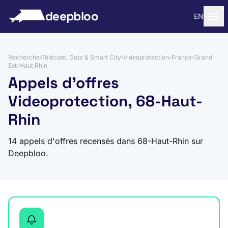
 au contenu
deepbloo
EN
Recherche
›
Télécom, Data & Smart City
›
Videoprotection
›
France
›
Grand
Est
›
Haut Rhin
Appels d'offres
Videoprotection, 68-Haut-
Rhin
14 appels d'offres recensés dans 68-Haut-Rhin sur
Deepbloo.