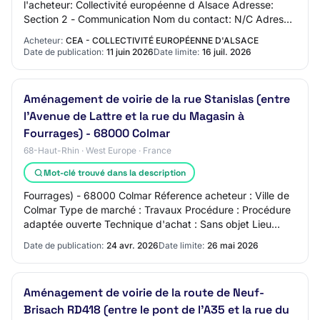
l'acheteur: Collectivité européenne d Alsace Adresse:
Section 2 - Communication Nom du contact: N/C Adresse
mail du contact: N/C Numéro de télé…
Acheteur:
CEA - COLLECTIVITÉ EUROPÉENNE D'ALSACE
Date de publication:
11 juin 2026
Date limite:
16 juil. 2026
Aménagement de voirie de la rue Stanislas (entre
l'Avenue de Lattre et la rue du Magasin à
Fourrages) - 68000 Colmar
68-Haut-Rhin · West Europe · France
Mot-clé trouvé dans la description
Fourrages) - 68000 Colmar Réference acheteur : Ville de
Colmar Type de marché : Travaux Procédure : Procédure
adaptée ouverte Technique d'achat : Sans objet Lieu
d'exécution : Ville de Colmar et plus…
Date de publication:
24 avr. 2026
Date limite:
26 mai 2026
Aménagement de voirie de la route de Neuf-
Brisach RD418 (entre le pont de l'A35 et la rue du