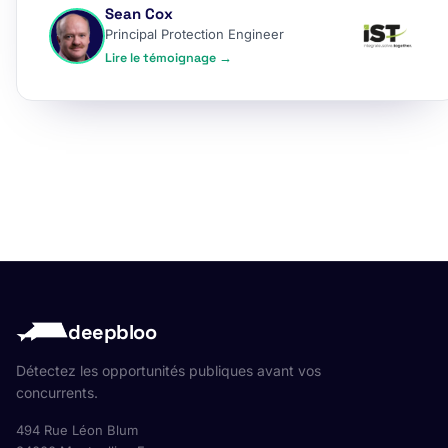
Sean Cox
Principal Protection Engineer
Lire le témoignage →
deepbloo
Détectez les opportunités publiques avant vos
concurrents.
494 Rue Léon Blum