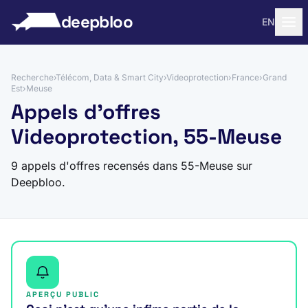
 au contenu
deepbloo
EN
Recherche
›
Télécom, Data & Smart City
›
Videoprotection
›
France
›
Grand
Est
›
Meuse
Appels d'offres
Videoprotection, 55-Meuse
9 appels d'offres recensés dans 55-Meuse sur
Deepbloo.
APERÇU PUBLIC