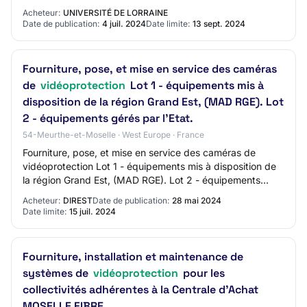
comprennent la fourniture et pose de câbl…
Acheteur:
UNIVERSITÉ DE LORRAINE
Date de publication:
4 juil. 2024
Date limite:
13 sept. 2024
Fourniture, pose, et mise en service des caméras
de
vidéoprotection
Lot 1 - équipements mis à
disposition de la région Grand Est, (MAD RGE). Lot
2 - équipements gérés par l'Etat.
54-Meurthe-et-Moselle · West Europe · France
Fourniture, pose, et mise en service des caméras de
vidéoprotection Lot 1 - équipements mis à disposition de
la région Grand Est, (MAD RGE). Lot 2 - équipements
gérés par l'Etat.undefined
Acheteur:
DIREST
Date de publication:
28 mai 2024
Date limite:
15 juil. 2024
Fourniture, installation et maintenance de
systèmes de
vidéoprotection
pour les
collectivités adhérentes à la Centrale d'Achat
MOSELLE FIBRE.