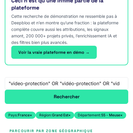
Ceci n’est qu’une infime partie de la
plateforme
Cette recherche de démonstration ne ressemble pas à
Deepbloo et n’en montre qu’une fraction : la plateforme
complète couvre aussi les attributions, les signaux
amont, 200 000+ projets privés, l’enrichissement IA et
des filtres bien plus avancés.
Voir la vraie plateforme en démo →
Recherche libre
Rechercher
Pays:
France
×
Région:
Grand Est
×
Département:
55 - Meuse
×
PARCOURIR PAR ZONE GÉOGRAPHIQUE