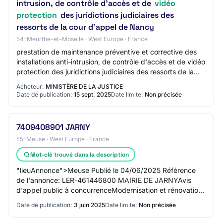
intrusion, de contrôle d'accès et de
vidéo
protection
des juridictions judiciaires des
ressorts de la cour d'appel de Nancy
54-Meurthe-et-Moselle · West Europe · France
prestation de maintenance préventive et corrective des
installations anti-intrusion, de contrôle d'accès et de vidéo
protection des juridictions judiciaires des ressorts de la
cour d'appel de Nancy.…
Acheteur:
MINISTÈRE DE LA JUSTICE
Date de publication:
15 sept. 2025
Date limite:
Non précisée
7409408901 JARNY
55-Meuse · West Europe · France
Mot-clé trouvé dans la description
"lieuAnnonce">Meuse Publié le 04/06/2025 Référence
de l'annonce: LER-461446800 MAIRIE DE JARNYAvis
d'appel public à concurrenceModernisation et rénovation
de l'éclairage public,sportif, de la SLT et…
Date de publication:
3 juin 2025
Date limite:
Non précisée