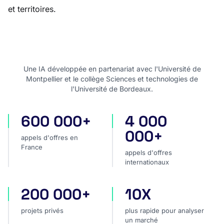
et territoires.
Une IA développée en partenariat avec l'Université de
Montpellier et le collège Sciences et technologies de
l'Université de Bordeaux.
600 000+
4 000
appels d'offres en France
appels d'offres internatio
000+
appels d'offres en
France
appels d'offres
internationaux
200 000+
10X
projets privés
plus rapide pour analyser
projets privés
plus rapide pour analyser
un marché